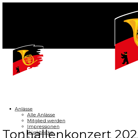
Anlässe
Alle Anlässe
Mitglied werden
Impressionen
Tonhallenkonzert 202
Rückblicke